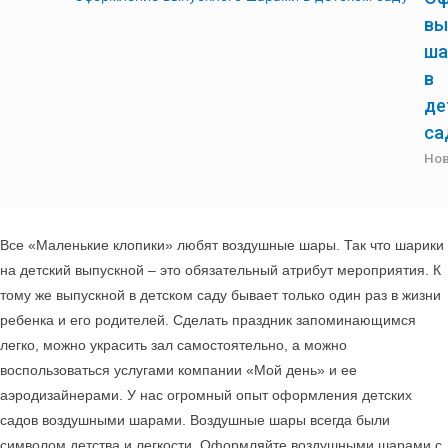
вы
ша
в
де
са
Нов
Все «Маленькие клопики» любят воздушные шары. Так что шарики
на детский выпускной – это обязательный атрибут мероприятия. К
тому же выпускной в детском саду бывает только один раз в жизни
ребенка и его родителей. Сделать праздник запоминающимся
легко, можно украсить зал самостоятельно, а можно
воспользоваться услугами компании «Мой день» и ее
аэродизайнерами. У нас огромный опыт оформления детских
садов воздушными шарами. Воздушные шары всегда были
символом детства и легкости. Оформляйте воздушными шарами с