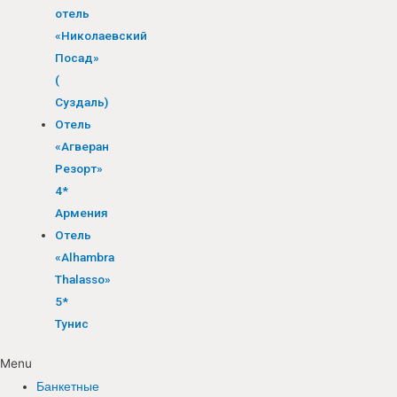
отель
«Николаевский
Посад»
(
Суздаль)
Отель
«Агверан
Резорт»
4*
Армения
Отель
«Alhambra
Thalasso»
5*
Тунис
Menu
Банкетные