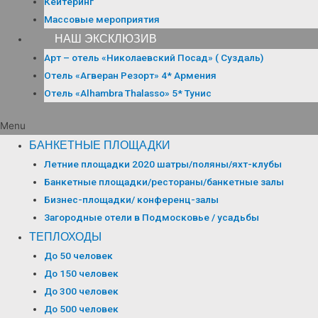
Кейтеринг
Массовые мероприятия
НАШ ЭКСКЛЮЗИВ
Арт – отель «Николаевский Посад» ( Суздаль)
Отель «Агверан Резорт» 4* Армения
Отель «Alhambra Thalasso» 5* Тунис
Menu
БАНКЕТНЫЕ ПЛОЩАДКИ
Летние площадки 2020 шатры/поляны/яхт-клубы
Банкетные площадки/рестораны/банкетные залы
Бизнес-площадки/ конференц-залы
Загородные отели в Подмосковье / усадьбы
ТЕПЛОХОДЫ
До 50 человек
До 150 человек
До 300 человек
До 500 человек