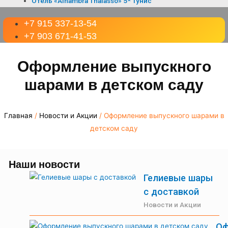
Отель «Alhambra Thalasso» 5* Тунис
+7 915 337-13-54
+7 903 671-41-53
Оформление выпускного
шарами в детском саду
Главная
/
Новости и Акции
/ Оформление выпускного шарами в
детском саду
Наши новости
Гелиевые шары
с доставкой
Новости и Акции
Оф