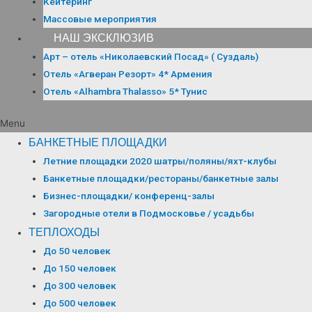
Кейтеринг
Массовые мероприятия
НАШ ЭКСКЛЮЗИВ
Арт – отель «Николаевский Посад» ( Суздаль)
Отель «Агверан Резорт» 4* Армения
Отель «Alhambra Thalasso» 5* Тунис
Menu
БАНКЕТНЫЕ ПЛОЩАДКИ
Летние площадки 2020 шатры/поляны/яхт-клубы
Банкетные площадки/рестораны/банкетные залы
Бизнес-площадки/ конференц-залы
Загородные отели в Подмосковье / усадьбы
ТЕПЛОХОДЫ
До 50 человек
До 150 человек
До 300 человек
До 500 человек