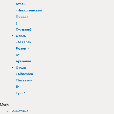
отель
«Николаевский
Посад»
(
Суздаль)
Отель
«Агверан
Резорт»
4*
Армения
Отель
«Alhambra
Thalasso»
5*
Тунис
Menu
Банкетные