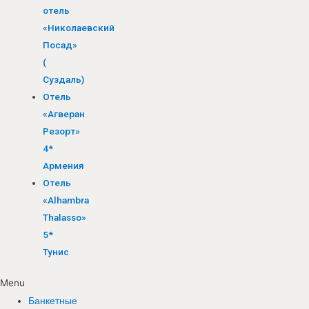
отель
«Николаевский
Посад»
(
Суздаль)
Отель
«Агверан
Резорт»
4*
Армения
Отель
«Alhambra
Thalasso»
5*
Тунис
Menu
Банкетные