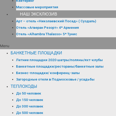
Кейтеринг
Массовые мероприятия
НАШ ЭКСКЛЮЗИВ
Арт – отель «Николаевский Посад» ( Суздаль)
Отель «Агверан Резорт» 4* Армения
Отель «Alhambra Thalasso» 5* Тунис
Menu
БАНКЕТНЫЕ ПЛОЩАДКИ
Летние площадки 2020 шатры/поляны/яхт-клубы
Банкетные площадки/рестораны/банкетные залы
Бизнес-площадки/ конференц-залы
Загородные отели в Подмосковье / усадьбы
ТЕПЛОХОДЫ
До 50 человек
До 150 человек
До 300 человек
До 500 человек