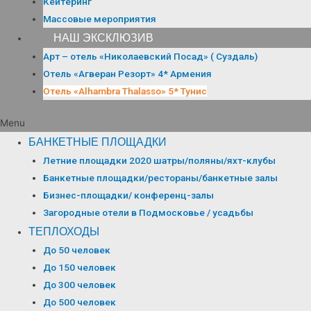
Кейтеринг
Массовые мероприятия
НАШ ЭКСКЛЮЗИВ
Арт – отель «Николаевский Посад» ( Суздаль)
Отель «Агверан Резорт» 4* Армения
Отель «Alhambra Thalasso» 5* Тунис
Menu
БАНКЕТНЫЕ ПЛОЩАДКИ
Летние площадки 2020 шатры/поляны/яхт-клубы
Банкетные площадки/рестораны/банкетные залы
Бизнес-площадки/ конференц-залы
Загородные отели в Подмосковье / усадьбы
ТЕПЛОХОДЫ
До 50 человек
До 150 человек
До 300 человек
До 500 человек