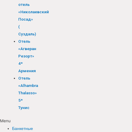
отель
«Николаевский
Посад»
(
Суздаль)
Отель
«Агверан
Резорт»
4*
Армения
Отель
«Alhambra
Thalasso»
5*
Тунис
Menu
Банкетные