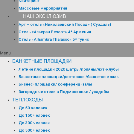
Кейтеринг
Массовые мероприятия
НАШ ЭКСКЛЮЗИВ
Арт – отель «Николаевский Посад» ( Суздаль)
Отель «Агверан Резорт» 4* Армения
Отель «Alhambra Thalasso» 5* Тунис
Menu
БАНКЕТНЫЕ ПЛОЩАДКИ
Летние площадки 2020 шатры/поляны/яхт-клубы
Банкетные площадки/рестораны/банкетные залы
Бизнес-площадки/ конференц-залы
Загородные отели в Подмосковье / усадьбы
ТЕПЛОХОДЫ
До 50 человек
До 150 человек
До 300 человек
До 500 человек